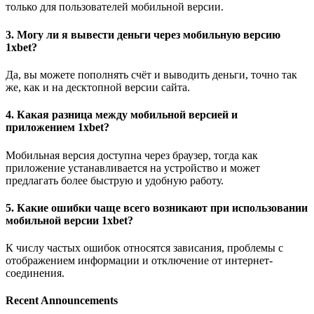
только для пользователей мобильной версии.
3. Могу ли я вывести деньги через мобильную версию
1xbet?
Да, вы можете пополнять счёт и выводить деньги, точно так
же, как и на десктопной версии сайта.
4. Какая разница между мобильной версией и
приложением 1xbet?
Мобильная версия доступна через браузер, тогда как
приложение устанавливается на устройство и может
предлагать более быструю и удобную работу.
5. Какие ошибки чаще всего возникают при использовании
мобильной версии 1xbet?
К числу частых ошибок относятся зависания, проблемы с
отображением информации и отключение от интернет-
соединения.
Recent Announcements