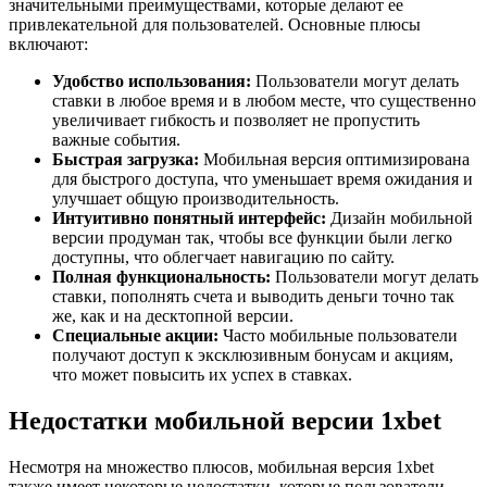
значительными преимуществами, которые делают ее
привлекательной для пользователей. Основные плюсы
включают:
Удобство использования:
Пользователи могут делать
ставки в любое время и в любом месте, что существенно
увеличивает гибкость и позволяет не пропустить
важные события.
Быстрая загрузка:
Мобильная версия оптимизирована
для быстрого доступа, что уменьшает время ожидания и
улучшает общую производительность.
Интуитивно понятный интерфейс:
Дизайн мобильной
версии продуман так, чтобы все функции были легко
доступны, что облегчает навигацию по сайту.
Полная функциональность:
Пользователи могут делать
ставки, пополнять счета и выводить деньги точно так
же, как и на десктопной версии.
Специальные акции:
Часто мобильные пользователи
получают доступ к эксклюзивным бонусам и акциям,
что может повысить их успех в ставках.
Недостатки мобильной версии 1xbet
Несмотря на множество плюсов, мобильная версия 1xbet
также имеет некоторые недостатки, которые пользователи