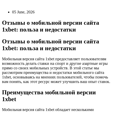
05 June, 2026
Отзывы о мобильной версии сайта
1xbet: польза и недостатки
Отзывы о мобильной версии сайта
1xbet: польза и недостатки
Мобильная версия сайта 1xbet предоставляет пользователям
возможность делать ставки на спорт и другие азартные игры
прямо со своих мобильных устройств. В этой статье мы
рассмотрим преимущества и недостатки мобильного сайта
1xbet, основываясь на мнениях пользователей, чтобы помочь
вам понять, как этот ресурс может улучшить ваш опыт ставок.
Преимущества мобильной версии
1xbet
Мобильная версия сайта 1xbet обладает несколькими