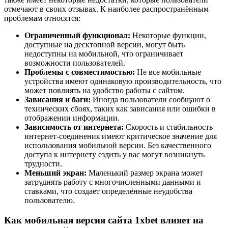
отмечают в своих отзывах. К наиболее распространённым
проблемам относятся:
Ограниченный функционал:
Некоторые функции,
доступные на десктопной версии, могут быть
недоступны на мобильной, что ограничивает
возможности пользователей.
Проблемы с совместимостью:
Не все мобильные
устройства имеют одинаковую производительность, что
может повлиять на удобство работы с сайтом.
Зависания и баги:
Иногда пользователи сообщают о
технических сбоях, таких как зависания или ошибки в
отображении информации.
Зависимость от интернета:
Скорость и стабильность
интернет-соединения имеют критическое значение для
использования мобильной версии. Без качественного
доступа к интернету ездить у вас могут возникнуть
трудности.
Меньший экран:
Маленький размер экрана может
затруднять работу с многочисленными данными и
ставками, что создает определённые неудобства
пользователю.
Как мобильная версия сайта 1xbet влияет на