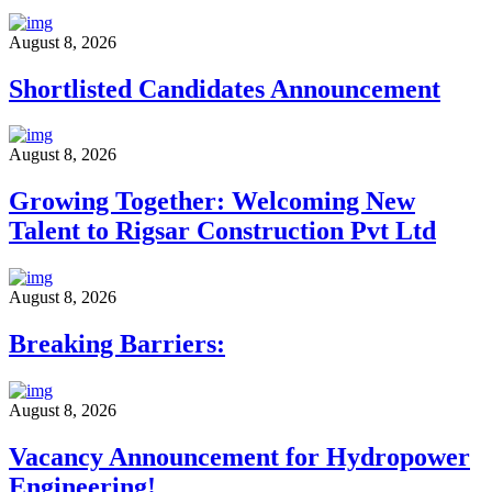
August 8, 2026
Shortlisted Candidates Announcement
August 8, 2026
Growing Together: Welcoming New
Talent to Rigsar Construction Pvt Ltd
August 8, 2026
Breaking Barriers:
August 8, 2026
Vacancy Announcement for Hydropower
Engineering!