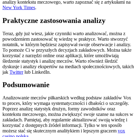
analizy kontekstu meczowego, warto zapoznać się z artykułami na
New York Times
.
Praktyczne zastosowania analizy
Teraz, gdy już wiesz, jakie czynniki warto analizować, można z
powodzeniem zastosować tę wiedzę w praktyce. Warto stworzyć
notatnik, w którym będziesz zapisywał swoje obserwacje i analizy.
To pomoże Ci w przyszłych decyzjach zakładowych. Można także
korzystać z narzędzi online oraz aplikacji, które umożliwiają
śledzenie statystyk i analizę meczów. Warto również śledzić
dyskusje i analizy ekspertów na mediach społecznościowych, takich
jak
Twitter
lub LinkedIn.
Podsumowanie
Analizowanie meczów piłkarskich według podstaw zakładów Vox
to proces, który wymaga systematyczności i dbałości o szczegóły.
Poprzez analizę statystyk drużyn, formy zawodników oraz
kontekstu meczowego, można zwiększyć swoje szanse na sukces w
zakładach. Pamiętaj, aby regularnie aktualizować swoją wiedzę i
korzystać z dostępnych źródeł informacji. Tylko w ten sposób
możesz stać się skutecznym analitykiem i lepszym graczem
vox
casino polska
.