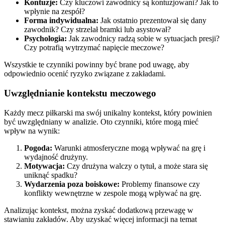
Kontuzje:
Czy kluczowi zawodnicy są kontuzjowani? Jak to
wpłynie na zespół?
Forma indywidualna:
Jak ostatnio prezentował się dany
zawodnik? Czy strzelał bramki lub asystował?
Psychologia:
Jak zawodnicy radzą sobie w sytuacjach presji?
Czy potrafią wytrzymać napięcie meczowe?
Wszystkie te czynniki powinny być brane pod uwagę, aby
odpowiednio ocenić ryzyko związane z zakładami.
Uwzględnianie kontekstu meczowego
Każdy mecz piłkarski ma swój unikalny kontekst, który powinien
być uwzględniany w analizie. Oto czynniki, które mogą mieć
wpływ na wynik:
Pogoda:
Warunki atmosferyczne mogą wpływać na grę i
wydajność drużyny.
Motywacja:
Czy drużyna walczy o tytuł, a może stara się
uniknąć spadku?
Wydarzenia poza boiskowe:
Problemy finansowe czy
konflikty wewnętrzne w zespole mogą wpływać na grę.
Analizując kontekst, można zyskać dodatkową przewagę w
stawianiu zakładów. Aby uzyskać więcej informacji na temat