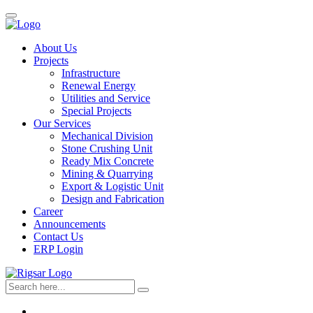
About Us
Projects
Infrastructure
Renewal Energy
Utilities and Service
Special Projects
Our Services
Mechanical Division
Stone Crushing Unit
Ready Mix Concrete
Mining & Quarrying
Export & Logistic Unit
Design and Fabrication
Career
Announcements
Contact Us
ERP Login