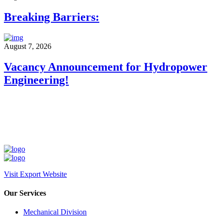
Breaking Barriers:
August 7, 2026
Vacancy Announcement for Hydropower
Engineering!
Visit Export Website
Our Services
Mechanical Division