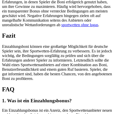
Erfahrungen, in denen Spieler die Boni erfolgreich genutzt haben,
um ihre Gewinne zu maximieren. Häufig wird hervorgehoben, dass
ein transparenter Bonus ohne versteckte Bedingungen am meisten
geschätzt wird. Negative Erfahrungen hingegen zielen oft auf
mangelhafte Kommunikation seitens des Anbieters oder
unrealistische Wettanforderungen ab
sportwetten ohne lugas
.
Fazit
Einzahlungsboni können eine großartige Möglichkeit für deutsche
Spieler sein, ihre Sportwetten-Erfahrung zu verbessern. Es ist jedoch
wichtig, die Bedingungen sorgfältig zu prüfen und sich über die
Erfahrungen anderer Spieler zu informieren. Letztendlich sollte die
Wahl eines Sportwettenanbieters auf einer Kombination aus Boni,
Benutzerfreundlichkeit und einem guten Ruf basieren. Spieler, die
gut informiert sind, haben die besten Chancen, von den angebotenen
Boni zu profitieren.
FAQ
1. Was ist ein Einzahlungsbonus?
Ein Einzahlungsbonus ist ein Anreiz, den Sportwettenanbieter neuen