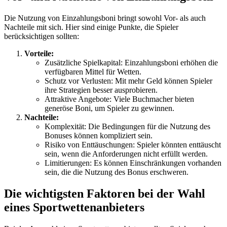
Die Nutzung von Einzahlungsboni bringt sowohl Vor- als auch
Nachteile mit sich. Hier sind einige Punkte, die Spieler
berücksichtigen sollten:
Vorteile:
Zusätzliche Spielkapital: Einzahlungsboni erhöhen die
verfügbaren Mittel für Wetten.
Schutz vor Verlusten: Mit mehr Geld können Spieler
ihre Strategien besser ausprobieren.
Attraktive Angebote: Viele Buchmacher bieten
generöse Boni, um Spieler zu gewinnen.
Nachteile:
Komplexität: Die Bedingungen für die Nutzung des
Bonuses können kompliziert sein.
Risiko von Enttäuschungen: Spieler könnten enttäuscht
sein, wenn die Anforderungen nicht erfüllt werden.
Limitierungen: Es können Einschränkungen vorhanden
sein, die die Nutzung des Bonus erschweren.
Die wichtigsten Faktoren bei der Wahl
eines Sportwettenanbieters